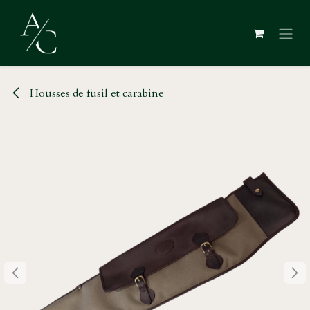
Se rendre au contenu
Housses de fusil et carabine