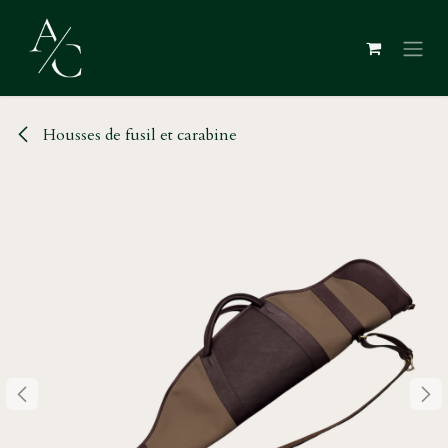
Se rendre au contenu
Housses de fusil et carabine