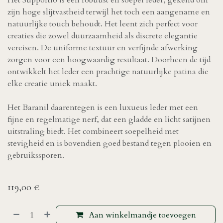
Het Supportlo is een robuust en soepel leder, gekend om
zijn hoge slijtvastheid terwijl het toch een aangename en
natuurlijke touch behoudt. Het leent zich perfect voor
creaties die zowel duurzaamheid als discrete elegantie
vereisen. De uniforme textuur en verfijnde afwerking
zorgen voor een hoogwaardig resultaat. Doorheen de tijd
ontwikkelt het leder een prachtige natuurlijke patina die
elke creatie uniek maakt.
Het Baranil daarentegen is een luxueus leder met een
fijne en regelmatige nerf, dat een gladde en licht satijnen
uitstraling biedt. Het combineert soepelheid met
stevigheid en is bovendien goed bestand tegen plooien en
gebruikssporen.
119,00
€
Aan winkelmandje toevoegen